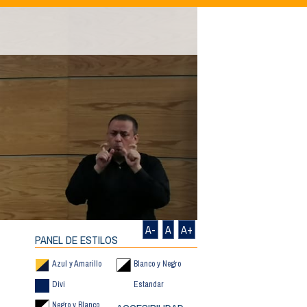
A-
A
A+
PANEL DE ESTILOS
Azul y Amarillo
Blanco y Negro
Divi
Estandar
Negro y Blanco