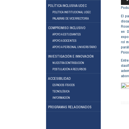
DE
AUDI
POLÍTICA INCLUSIVA UDEC
Podc
POLÍTICA INSTITUCIONAL UDEC
El pa
PALABRAS DE VICERRECTORÍA
disc
Rose
COMPROMISO INCLUSIVO
en D
APOYO A ESTUDIANTES
expos
APOYO A DOCENTES
rol m
Facebook
Instagram
parál
APOYO A PERSONAL UNIVERSITARIO
Psico
INVESTIGACIÓN E INNOVACIÓN
Entr
NUESTRA CONTRIBUCIÓN
clasi
POSTULACIÓN A RECURSOS
adem
abord
ACCESIBILIDAD
ESPACIOS FÍSICOS
TECNOLÓGICA
INFORMACIÓN
PROGRAMAS RELACIONADOS