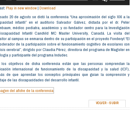
TECLAS
O
ast:
Play in new window
|
Download
DE
FLECHAS
sado 20 de agosto se dictó la conferencia “Una aproximación del siglo XXI a la
ARRIBA/ABAJO
PARA
apacidad infantil” en el auditorio Salvador Gálvez, dictada por el dr. Peter
AUMENTAR
nbaum, médico pediatra, académico y co-fundador centro para la Investigación
O
iscapacidad Infantil Canchild MC Master University, Canadá. La visita del
DISMINUIR
EL
itor al campus se enmarca dentro de su participación en el proyecto Fondecyt “El
VOLUMEN.
oderador de la participación sobre el funcionamiento cognitivo de escolares con
isis cerebral”, dirigido por Claudia Pérez, directora del programa de Magister en
logía y participante del programa Includec.
e los objetivos de dicha conferencia están que las personas comprendan la
ficación internacional de funcionamiento de la discapacidad y la salud (ICF),
ás de que aprendan los conceptos principales que guian la comprensión y
aje de las discapacidades del desarrollo infantil.
VOLVER
-
SUBIR