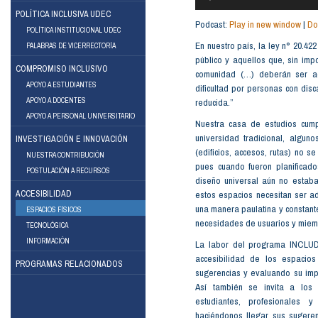
POLÍTICA INCLUSIVA UDEC
Podcast:
Play in new window
|
Do
POLÍTICA INSTITUCIONAL UDEC
En nuestro país, la ley n° 20.422
PALABRAS DE VICERRECTORÍA
público y aquellos que, sin imp
COMPROMISO INCLUSIVO
comunidad (…) deberán ser acc
APOYO A ESTUDIANTES
dificultad por personas con dis
APOYO A DOCENTES
reducida.”
ebook
Instagram
APOYO A PERSONAL UNIVERSITARIO
Nuestra casa de estudios cumpl
universidad tradicional, algun
INVESTIGACIÓN E INNOVACIÓN
(edificios, accesos, rutas) no 
NUESTRA CONTRIBUCIÓN
pues cuando fueron planificado
POSTULACIÓN A RECURSOS
diseño universal aún no estaba
ACCESIBILIDAD
estos espacios necesitan ser a
una manera paulatina y constante,
ESPACIOS FÍSICOS
necesidades de usuarios y miem
TECNOLÓGICA
INFORMACIÓN
La labor del programa INCLUD
accesibilidad de los espacios 
PROGRAMAS RELACIONADOS
sugerencias y evaluando su imp
Así también se invita a los
estudiantes, profesionales 
haciéndonos llegar sus sugeren