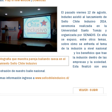
ast:
Play in new window
|
Download
FLECHAS
ARRIBA/ABAJO
PARA
El pasado viernes 12 de agosto,
AUMENTAR
Includec asistió al lanzamiento de
O
Sello Chile Inclusivo 2014,
DISMINUIR
EL
ceremonia realizada en la
VOLUMEN.
Universidad Santo Tomás y
organizada por SENADIS. En ella
se expuso, entre otros temas,
sobre cómo se enfrenta el tema
de la inclusión a nivel nacional
y los beneficios que trae
la inclusión dentro de las
empresas y la sociedad.
Esta finalizó con una
tración de nuestro baile nacional.
 mas información ingrese a
www.sellochileinclusivo.cl/
VOLVER
-
SUBIR