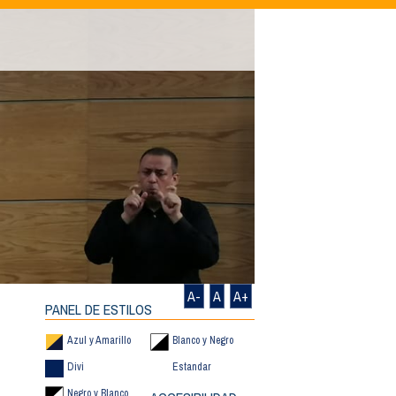
A-
A
A+
PANEL DE ESTILOS
Azul y Amarillo
Blanco y Negro
Divi
Estandar
Negro y Blanco