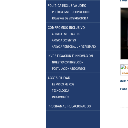
Podc
POLÍTICA INCLUSIVA UDEC
POLÍTICA INSTITUCIONAL UDEC
PALABRAS DE VICERRECTORÍA
COMPROMISO INCLUSIVO
APOYO A ESTUDIANTES
APOYO A DOCENTES
Facebook
Instagram
APOYO A PERSONAL UNIVERSITARIO
INVESTIGACIÓN E INNOVACIÓN
NUESTRA CONTRIBUCIÓN
POSTULACIÓN A RECURSOS
ACCESIBILIDAD
demos
ESPACIOS FÍSICOS
Para
TECNOLÓGICA
INFORMACIÓN
PROGRAMAS RELACIONADOS