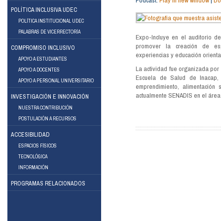
Podcast:
Play in new window
|
Do
POLÍTICA INCLUSIVA UDEC
POLÍTICA INSTITUCIONAL UDEC
PALABRAS DE VICERRECTORÍA
Expo-Incluye en el auditorio d
promover la creación de espa
COMPROMISO INCLUSIVO
experiencias y educación orient
APOYO A ESTUDIANTES
La actividad fue organizada po
APOYO A DOCENTES
ebook
Instagram
Escuela de Salud de Inacap, 
APOYO A PERSONAL UNIVERSITARIO
emprendimiento, alimentación 
actualmente SENADIS en el área d
INVESTIGACIÓN E INNOVACIÓN
NUESTRA CONTRIBUCIÓN
POSTULACIÓN A RECURSOS
ACCESIBILIDAD
ESPACIOS FÍSICOS
TECNOLÓGICA
INFORMACIÓN
PROGRAMAS RELACIONADOS