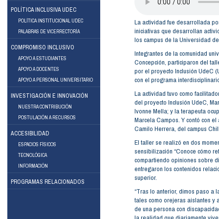
POLÍTICA INCLUSIVA UDEC
POLÍTICA INSTITUCIONAL UDEC
La actividad fue desarrollada po
iniciativas que desarrollan activ
PALABRAS DE VICERRECTORÍA
los campus de la Universidad d
COMPROMISO INCLUSIVO
Integrantes de la comunidad univ
APOYO A ESTUDIANTES
Concepción, participaron del tall
APOYO A DOCENTES
por el proyecto Inclusión UdeC (
ebook
Instagram
con el programa interdisciplinario
APOYO A PERSONAL UNIVERSITARIO
La actividad tuvo como facilitado
INVESTIGACIÓN E INNOVACIÓN
del proyecto Inclusión UdeC, Mar
NUESTRA CONTRIBUCIÓN
Ivonne Mella; y la terapeuta ocu
POSTULACIÓN A RECURSOS
Marcela Campos. Y contó con el 
Camilo Herrera, del campus Chil
ACCESIBILIDAD
El taller se realizó en dos mome
ESPACIOS FÍSICOS
sensibilización “Conoce cómo ref
TECNOLÓGICA
compartiendo opiniones sobre di
INFORMACIÓN
entregaron los contenidos relac
superior.
PROGRAMAS RELACIONADOS
“Tras lo anterior, dimos paso a l
tales como orejeras aislantes y a
de una persona con discapacidad
la realidad que diariamente vive