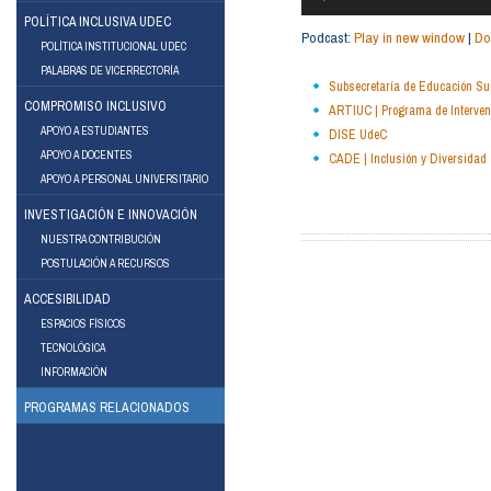
POLÍTICA INCLUSIVA UDEC
Podcast:
Play in new window
|
Do
POLÍTICA INSTITUCIONAL UDEC
PALABRAS DE VICERRECTORÍA
Subsecretaría de Educación S
COMPROMISO INCLUSIVO
ARTIUC | Programa de Interven
APOYO A ESTUDIANTES
DISE UdeC
APOYO A DOCENTES
CADE | Inclusión y Diversidad
ebook
Instagram
APOYO A PERSONAL UNIVERSITARIO
INVESTIGACIÓN E INNOVACIÓN
NUESTRA CONTRIBUCIÓN
POSTULACIÓN A RECURSOS
ACCESIBILIDAD
ESPACIOS FÍSICOS
TECNOLÓGICA
INFORMACIÓN
PROGRAMAS RELACIONADOS