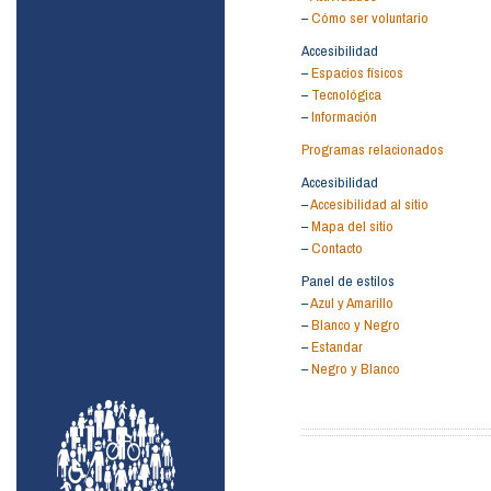
–
Cómo ser voluntario
Accesibilidad
–
Espacios físicos
–
Tecnológica
–
Información
Programas relacionados
Accesibilidad
–
Accesibilidad al sitio
–
Mapa del sitio
–
Contacto
Panel de estilos
–
Azul y Amarillo
–
Blanco y Negro
–
Estandar
–
Negro y Blanco