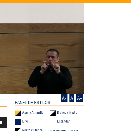
A-
A
A+
PANEL DE ESTILOS
Azul y Amarillo
Blanco y Negro
Divi
Estandar
S
Negro y Blanco