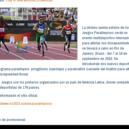
ast:
Play in new window
|
Download
FLECH
ARRIB
PARA
AUMEN
O
DISMIN
La décimo quinta edición de lo
EL
Juegos Paralímpicos serán un
VOLUM
evento multideportivo internaci
para atletas con discapacidad
se llevará a cabo en Rio de
Janeiro, Brasil , del 7 al 18 de
septiembre de 2016. Se
introducirán dos nuevos depor
ograma paralímpico: piragüismo (canotaje) y paratriatlón (variante del triatlón para at
iscapacidad física)
 Juegos son los primeros organizados por un país de América Latina, donde competi
deportistas de 176 países.
nformación el sitio oficial.
://www.rio2016.com/es/paralimpicos
o de promocional