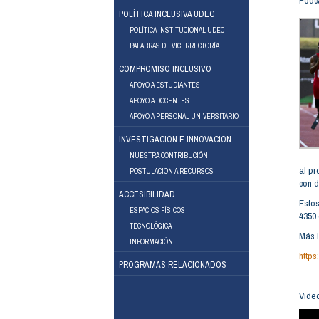
Podc
POLÍTICA INCLUSIVA UDEC
POLÍTICA INSTITUCIONAL UDEC
PALABRAS DE VICERRECTORÍA
COMPROMISO INCLUSIVO
APOYO A ESTUDIANTES
APOYO A DOCENTES
Facebook
Instagram
APOYO A PERSONAL UNIVERSITARIO
INVESTIGACIÓN E INNOVACIÓN
NUESTRA CONTRIBUCIÓN
al pr
POSTULACIÓN A RECURSOS
con d
ACCESIBILIDAD
Estos
ESPACIOS FÍSICOS
4350 
TECNOLÓGICA
Más i
INFORMACIÓN
https
PROGRAMAS RELACIONADOS
Vide