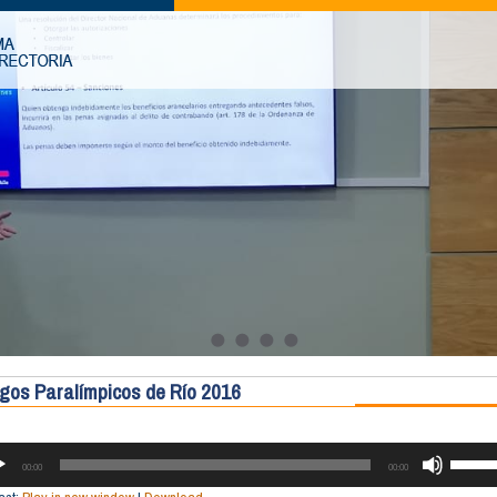
gos Paralímpicos de Río 2016
RODUCTOR
UTILIZA
LAS
00:00
00:00
TECLA
O
DE