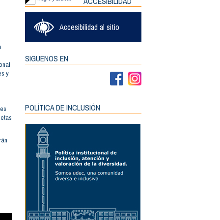
ACCESIBILIDAD
AS
A/ABAJO
Accesibilidad al sitio
TAR
UIR
s
EN.
SIGUENOS EN
onal
es y
POLÍTICA DE INCLUSIÓN
tes
letas
rán