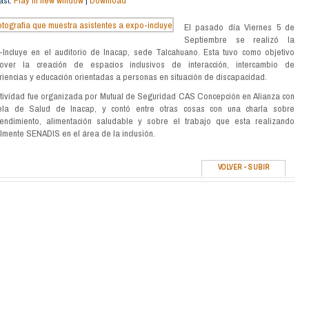
ast:
Play in new window
|
Download
FLECHAS
ARRIBA/ABAJO
El pasado día Viernes 5 de
PARA
Septiembre se realizó la
AUMENTAR
O
-Incluye en el auditorio de Inacap, sede Talcahuano. Esta tuvo como objetivo
DISMINUIR
over la creación de espacios inclusivos de interacción, intercambio de
EL
iencias y educación orientadas a personas en situación de discapacidad.
VOLUMEN.
ctividad fue organizada por Mutual de Seguridad CAS Concepción en Alianza con
ela de Salud de Inacap, y contó entre otras cosas con una charla sobre
endimiento, alimentación saludable y sobre el trabajo que esta realizando
lmente SENADIS en el área de la inclusión.
VOLVER
-
SUBIR