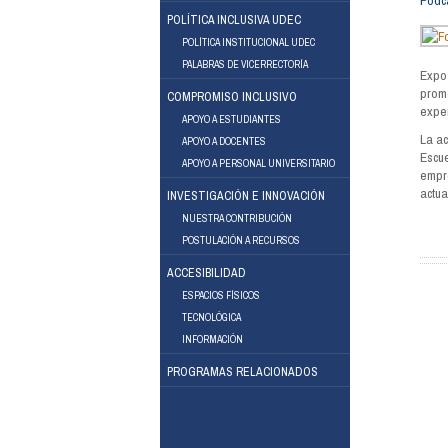
Podc
POLÍTICA INCLUSIVA UDEC
POLÍTICA INSTITUCIONAL UDEC
PALABRAS DE VICERRECTORÍA
Expo
prom
COMPROMISO INCLUSIVO
exper
APOYO A ESTUDIANTES
La a
APOYO A DOCENTES
Facebook
Instagram
Escu
APOYO A PERSONAL UNIVERSITARIO
empr
actua
INVESTIGACIÓN E INNOVACIÓN
NUESTRA CONTRIBUCIÓN
POSTULACIÓN A RECURSOS
ACCESIBILIDAD
ESPACIOS FÍSICOS
TECNOLÓGICA
INFORMACIÓN
PROGRAMAS RELACIONADOS