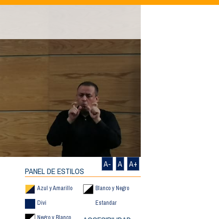
A-
A
A+
PANEL DE ESTILOS
Azul y Amarillo
Blanco y Negro
Divi
Estandar
Negro y Blanco