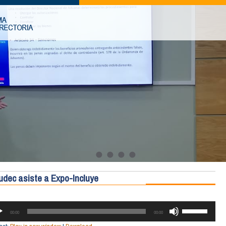
ludec asiste a Expo-Incluye
RODUCTOR
UTILIZA
LAS
00:00
00:00
TECLAS
O
DE