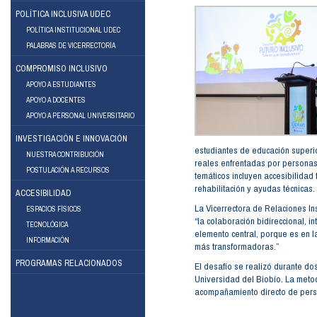
POLÍTICA INCLUSIVA UDEC
POLÍTICA INSTITUCIONAL UDEC
PALABRAS DE VICERRECTORÍA
COMPROMISO INCLUSIVO
APOYO A ESTUDIANTES
APOYO A DOCENTES
ebook
Instagram
APOYO A PERSONAL UNIVERSITARIO
INVESTIGACIÓN E INNOVACIÓN
estudiantes de educación superi
NUESTRA CONTRIBUCIÓN
reales enfrentadas por personas
POSTULACIÓN A RECURSOS
temáticos incluyen accesibilidad f
rehabilitación y ayudas técnicas.
ACCESIBILIDAD
La Vicerrectora de Relaciones Ins
ESPACIOS FÍSICOS
“la colaboración bidireccional, int
TECNOLÓGICA
elemento central, porque es en 
INFORMACIÓN
más transformadoras.”
PROGRAMAS RELACIONADOS
El desafío se realizó durante do
Universidad del Biobío. La metod
acompañamiento directo de pers