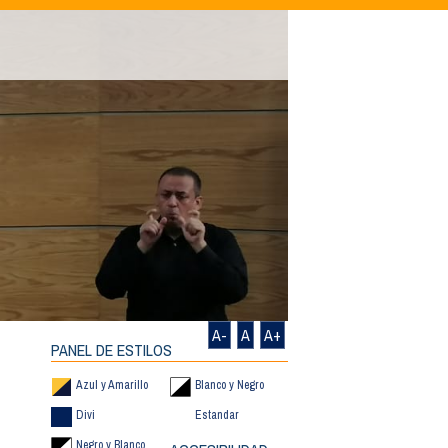
A-
A
A+
PANEL DE ESTILOS
Azul y Amarillo
Blanco y Negro
Divi
Estandar
Negro y Blanco