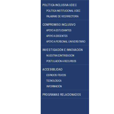
POLÍTICA INCLUSIVA UDEC
POLÍTICA INSTITUCIONAL UDEC
PALABRAS DE VICERRECTORÍA
COMPROMISO INCLUSIVO
APOYO A ESTUDIANTES
APOYO A DOCENTES
Facebook
Instagram
APOYO A PERSONAL UNIVERSITARIO
INVESTIGACIÓN E INNOVACIÓN
NUESTRA CONTRIBUCIÓN
POSTULACIÓN A RECURSOS
ACCESIBILIDAD
ESPACIOS FÍSICOS
TECNOLÓGICA
INFORMACIÓN
PROGRAMAS RELACIONADOS