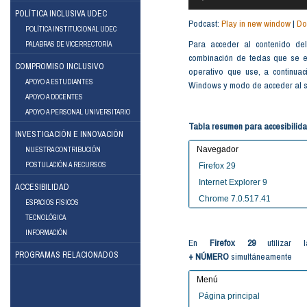
POLÍTICA INCLUSIVA UDEC
Podcast:
Play in new window
|
Do
POLÍTICA INSTITUCIONAL UDEC
Para acceder al contenido del
PALABRAS DE VICERRECTORÍA
combinación de teclas que se e
COMPROMISO INCLUSIVO
operativo que use, a continu
APOYO A ESTUDIANTES
Windows y modo de acceder al si
APOYO A DOCENTES
ebook
Instagram
APOYO A PERSONAL UNIVERSITARIO
Tabla resumen para accesibilida
INVESTIGACIÓN E INNOVACIÓN
Navegador
NUESTRA CONTRIBUCIÓN
POSTULACIÓN A RECURSOS
Firefox 29
Internet Explorer 9
ACCESIBILIDAD
Chrome 7.0.517.41
ESPACIOS FÍSICOS
TECNOLÓGICA
INFORMACIÓN
En
Firefox 29
utilizar l
PROGRAMAS RELACIONADOS
+ NÚMERO
simultáneamente
Menú
Página principal